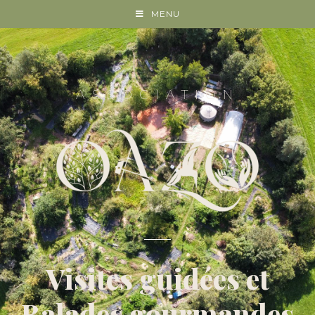
MENU
ASSOCIATION
Visites guidées et
Balades gourmandes